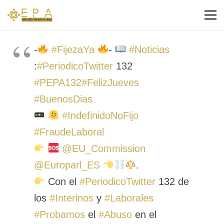
-
#FijezaYa
-
#Noticias
:
#PeriodicoTwitter
132
#PEPA132
#FelizJueves
#BuenosDias
#IndefinidoNoFijo
#FraudeLaboral
@EU_Commission
@Europarl_ES
.
Con el
#PeriodicoTwitter
132 de
los
#Interinos
y
#Laborales
#Probamos
el
#Abuso
en el