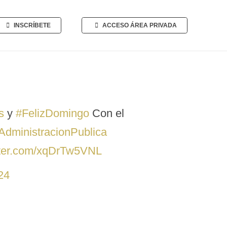
INSCRÍBETE
ACCESO ÁREA PRIVADA
s
y
#FelizDomingo
Con el
AdministracionPublica
itter.com/xqDrTw5VNL
24