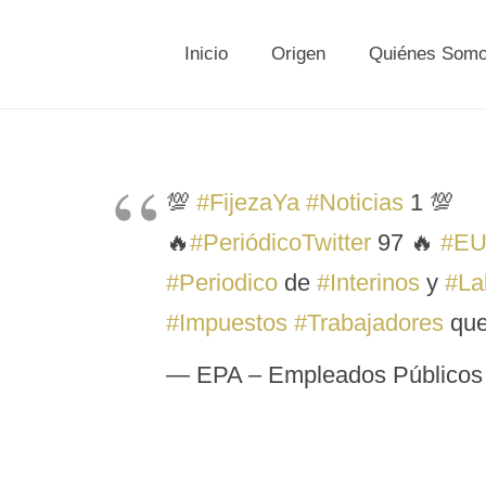
Inicio
Origen
Quiénes Som
💯
#FijezaYa
#Noticias
1 💯
🔥
#PeriódicoTwitter
97 🔥
#EU
#Periodico
de
#Interinos
y
#La
#Impuestos
#Trabajadores
que
— EPA – Empleados Públicos