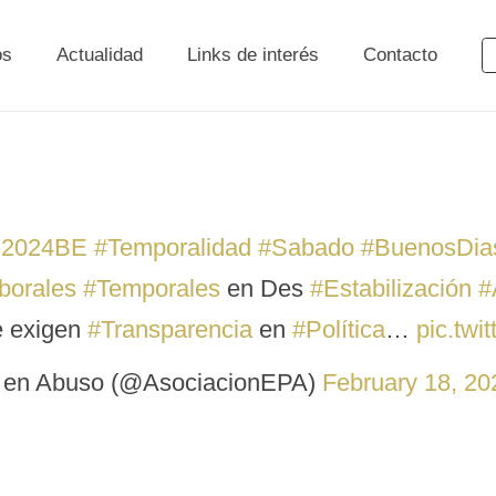
os
Actualidad
Links de interés
Contacto
2024BE
#Temporalidad
#Sabado
#BuenosDia
borales
#Temporales
en Des
#Estabilización
#
 exigen
#Transparencia
en
#Política
…
pic.tw
 en Abuso (@AsociacionEPA)
February 18, 20