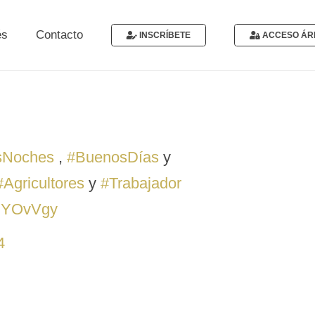
és
Contacto
INSCRÍBETE
ACCESO ÁR
sNoches
,
#BuenosDías
y
#Agricultores
y
#Trabajador
ONYOvVgy
4