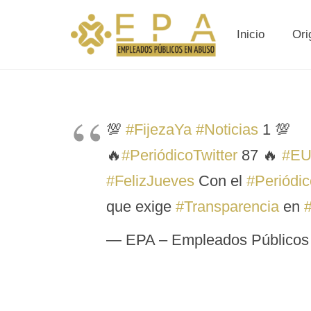
Inicio
Ori
💯
#FijezaYa
#Noticias
1 💯
🔥
#PeriódicoTwitter
87 🔥
#EU
#FelizJueves
Con el
#Periódic
que exige
#Transparencia
en
— EPA – Empleados Públicos