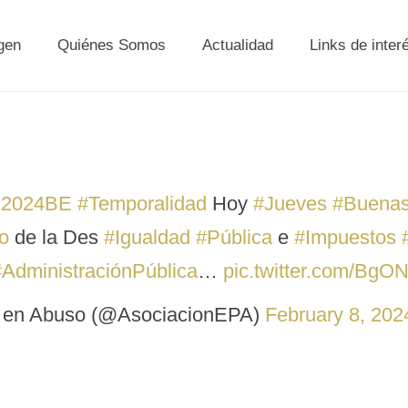
gen
Quiénes Somos
Actualidad
Links de inter
2024BE
#Temporalidad
Hoy
#Jueves
#Buena
o
de la Des
#Igualdad
#Pública
e
#Impuestos
#AdministraciónPública
…
pic.twitter.com/Bg
 en Abuso (@AsociacionEPA)
February 8, 202