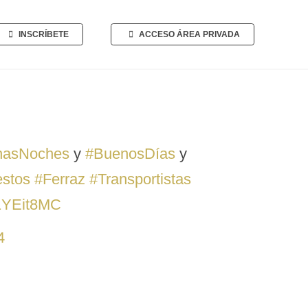
INSCRÍBETE
ACCESO ÁREA PRIVADA
nasNoches
y
#BuenosDías
y
stos
#Ferraz
#Transportistas
c1YEit8MC
4