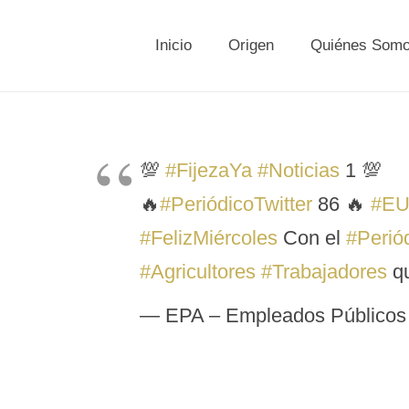
Inicio
Origen
Quiénes Som
💯
#FijezaYa
#Noticias
1 💯
🔥
#PeriódicoTwitter
86 🔥
#EU
#FelizMiércoles
Con el
#Perió
#Agricultores
#Trabajadores
qu
— EPA – Empleados Públicos