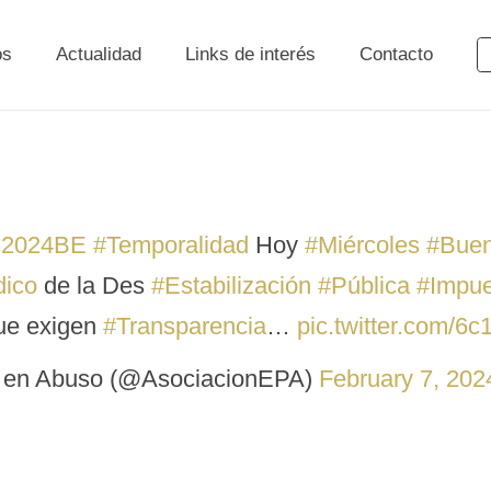
os
Actualidad
Links de interés
Contacto
2024BE
#Temporalidad
Hoy
#Miércoles
#Bue
dico
de la Des
#Estabilización
#Pública
#Impue
e exigen
#Transparencia
…
pic.twitter.com/6
 en Abuso (@AsociacionEPA)
February 7, 202